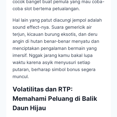
cocok banget buat pemula yang mau coba-
coba slot bertema petualangan.
Hal lain yang patut diacungi jempol adalah
sound effect-nya. Suara gemericik air
terjun, kicauan burung eksotis, dan deru
angin di hutan benar-benar menyatu dan
menciptakan pengalaman bermain yang
imersif. Nggak jarang kamu bakal lupa
waktu karena asyik menyusuri setiap
putaran, berharap simbol bonus segera
muncul.
Volatilitas dan RTP:
Memahami Peluang di Balik
Daun Hijau