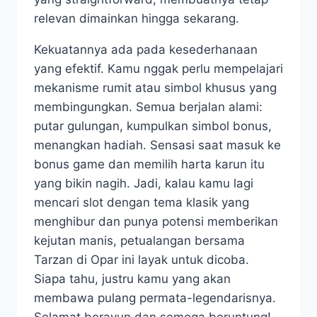
relevan dimainkan hingga sekarang.
Kekuatannya ada pada kesederhanaan
yang efektif. Kamu nggak perlu mempelajari
mekanisme rumit atau simbol khusus yang
membingungkan. Semua berjalan alami:
putar gulungan, kumpulkan simbol bonus,
menangkan hadiah. Sensasi saat masuk ke
bonus game dan memilih harta karun itu
yang bikin nagih. Jadi, kalau kamu lagi
mencari slot dengan tema klasik yang
menghibur dan punya potensi memberikan
kejutan manis, petualangan bersama
Tarzan di Opar ini layak untuk dicoba.
Siapa tahu, justru kamu yang akan
membawa pulang permata-legendarisnya.
Selamat berayun dan semoga beruntung!