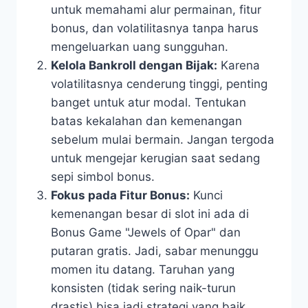
untuk memahami alur permainan, fitur
bonus, dan volatilitasnya tanpa harus
mengeluarkan uang sungguhan.
Kelola Bankroll dengan Bijak:
Karena
volatilitasnya cenderung tinggi, penting
banget untuk atur modal. Tentukan
batas kekalahan dan kemenangan
sebelum mulai bermain. Jangan tergoda
untuk mengejar kerugian saat sedang
sepi simbol bonus.
Fokus pada Fitur Bonus:
Kunci
kemenangan besar di slot ini ada di
Bonus Game "Jewels of Opar" dan
putaran gratis. Jadi, sabar menunggu
momen itu datang. Taruhan yang
konsisten (tidak sering naik-turun
drastis) bisa jadi strategi yang baik.