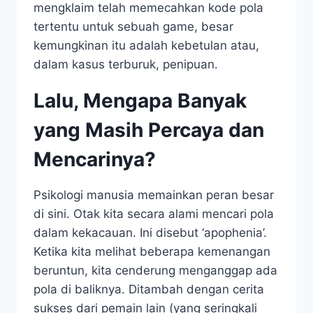
mengklaim telah memecahkan kode pola
tertentu untuk sebuah game, besar
kemungkinan itu adalah kebetulan atau,
dalam kasus terburuk, penipuan.
Lalu, Mengapa Banyak
yang Masih Percaya dan
Mencarinya?
Psikologi manusia memainkan peran besar
di sini. Otak kita secara alami mencari pola
dalam kekacauan. Ini disebut ‘apophenia’.
Ketika kita melihat beberapa kemenangan
beruntun, kita cenderung menganggap ada
pola di baliknya. Ditambah dengan cerita
sukses dari pemain lain (yang seringkali