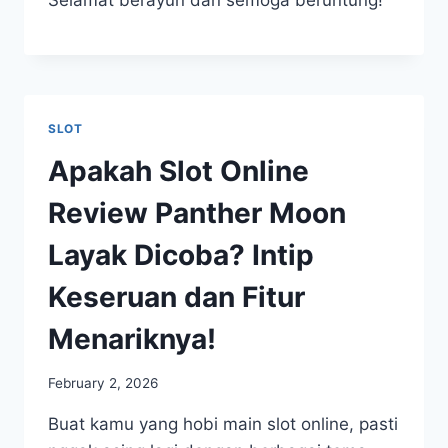
SLOT
Apakah Slot Online
Review Panther Moon
Layak Dicoba? Intip
Keseruan dan Fitur
Menariknya!
February 2, 2026
Buat kamu yang hobi main slot online, pasti