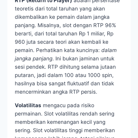
RTP (Return to Player)
adalah persentase
teoretis dari total taruhan yang akan
dikembalikan ke pemain dalam jangka
panjang. Misalnya, slot dengan RTP 96%
berarti, dari total taruhan Rp 1 miliar, Rp
960 juta secara teori akan kembali ke
pemain. Perhatikan kata kuncinya:
dalam
jangka panjang
. Ini bukan jaminan untuk
sesi pendek. RTP dihitung selama jutaan
putaran, jadi dalam 100 atau 1000 spin,
hasilnya bisa sangat fluktuatif dan tidak
mencerminkan angka RTP persis.
Volatilitas
mengacu pada risiko
permainan. Slot volatilitas rendah sering
memberikan kemenangan kecil yang
sering. Slot volatilitas tinggi memberikan