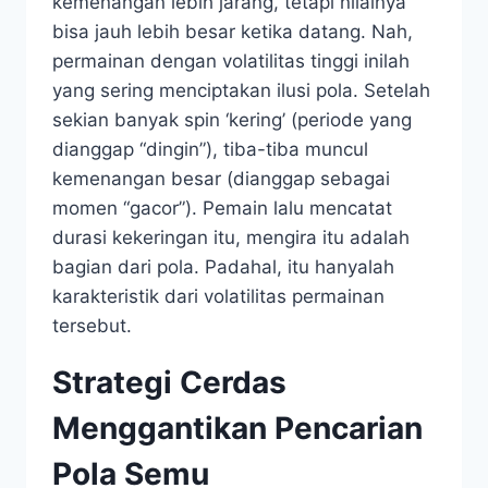
kemenangan lebih jarang, tetapi nilainya
bisa jauh lebih besar ketika datang. Nah,
permainan dengan volatilitas tinggi inilah
yang sering menciptakan ilusi pola. Setelah
sekian banyak spin ‘kering’ (periode yang
dianggap “dingin”), tiba-tiba muncul
kemenangan besar (dianggap sebagai
momen “gacor”). Pemain lalu mencatat
durasi kekeringan itu, mengira itu adalah
bagian dari pola. Padahal, itu hanyalah
karakteristik dari volatilitas permainan
tersebut.
Strategi Cerdas
Menggantikan Pencarian
Pola Semu