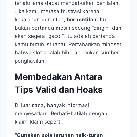
terlalu lama dapat mengaburkan penilaian.
Jika kamu merasa frustrasi karena
kekalahan beruntun,
berhentilah
. Itu
bukan pertanda mesin sedang “dingin” dan
akan segera “gacor”. Itu adalah pertanda
kamu butuh istirahat. Pertahankan mindset
bahwa slot adalah hiburan, bukan sumber
penghasilan.
Membedakan Antara
Tips Valid dan Hoaks
Di luar sana, banyak informasi
menyesatkan. Berhati-hatilah dengan
klaim-klaim seperti:
“Gunakan pola taruhan naik-turun