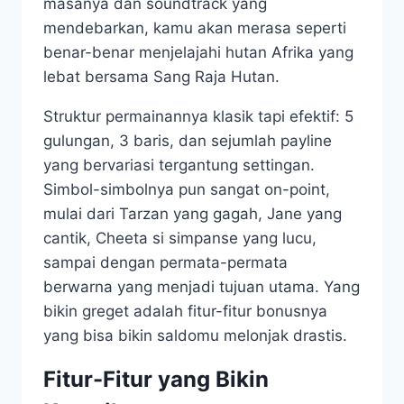
masanya dan soundtrack yang
mendebarkan, kamu akan merasa seperti
benar-benar menjelajahi hutan Afrika yang
lebat bersama Sang Raja Hutan.
Struktur permainannya klasik tapi efektif: 5
gulungan, 3 baris, dan sejumlah payline
yang bervariasi tergantung settingan.
Simbol-simbolnya pun sangat on-point,
mulai dari Tarzan yang gagah, Jane yang
cantik, Cheeta si simpanse yang lucu,
sampai dengan permata-permata
berwarna yang menjadi tujuan utama. Yang
bikin greget adalah fitur-fitur bonusnya
yang bisa bikin saldomu melonjak drastis.
Fitur-Fitur yang Bikin