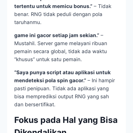
tertentu untuk memicu bonus.”
– Tidak
benar. RNG tidak peduli dengan pola
taruhanmu.
game ini gacor setiap jam sekian.”
–
Mustahil. Server game melayani ribuan
pemain secara global, tidak ada waktu
“khusus” untuk satu pemain.
“Saya punya script atau aplikasi untuk
mendeteksi pola spin gacor.”
– Ini hampir
pasti penipuan. Tidak ada aplikasi yang
bisa memprediksi output RNG yang sah
dan bersertifikat.
Fokus pada Hal yang Bisa
Dikendalikan