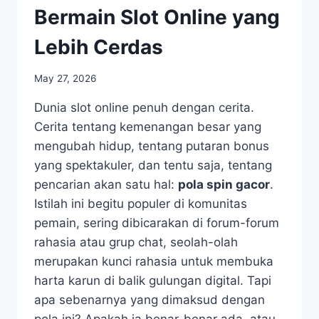
Bermain Slot Online yang
Lebih Cerdas
May 27, 2026
Dunia slot online penuh dengan cerita.
Cerita tentang kemenangan besar yang
mengubah hidup, tentang putaran bonus
yang spektakuler, dan tentu saja, tentang
pencarian akan satu hal:
pola spin gacor
.
Istilah ini begitu populer di komunitas
pemain, sering dibicarakan di forum-forum
rahasia atau grup chat, seolah-olah
merupakan kunci rahasia untuk membuka
harta karun di balik gulungan digital. Tapi
apa sebenarnya yang dimaksud dengan