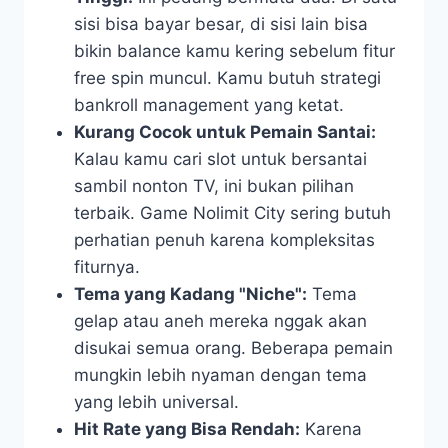
sisi bisa bayar besar, di sisi lain bisa
bikin balance kamu kering sebelum fitur
free spin muncul. Kamu butuh strategi
bankroll management yang ketat.
Kurang Cocok untuk Pemain Santai:
Kalau kamu cari slot untuk bersantai
sambil nonton TV, ini bukan pilihan
terbaik. Game Nolimit City sering butuh
perhatian penuh karena kompleksitas
fiturnya.
Tema yang Kadang "Niche":
Tema
gelap atau aneh mereka nggak akan
disukai semua orang. Beberapa pemain
mungkin lebih nyaman dengan tema
yang lebih universal.
Hit Rate yang Bisa Rendah:
Karena