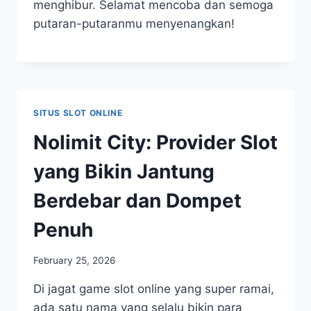
menghibur. Selamat mencoba dan semoga
putaran-putaranmu menyenangkan!
SITUS SLOT ONLINE
Nolimit City: Provider Slot
yang Bikin Jantung
Berdebar dan Dompet
Penuh
February 25, 2026
Di jagat game slot online yang super ramai,
ada satu nama yang selalu bikin para