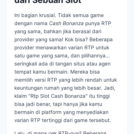
dari Sebuah Slot
Ini bagian krusial. Tidak semua game
dengan nama
Cash Bonanza
punya RTP
yang sama, bahkan jika berasal dari
provider yang sama! Kok bisa? Beberapa
provider menawarkan varian RTP untuk
satu game yang sama, dan pilihannya…
seringkali ada di tangan situs atau agen
tempat kamu bermain. Mereka bisa
memilih versi RTP yang lebih rendah untuk
keuntungan rumah yang lebih besar. Jadi,
klaim "Rtp Slot Cash Bonanza" itu tinggi
bisa jadi benar, tapi hanya jika kamu
bermain di platform yang menyediakan
varian RTP tertinggi dari game tersebut.
Lalu, di mana cek RTP-nya? Beberapa