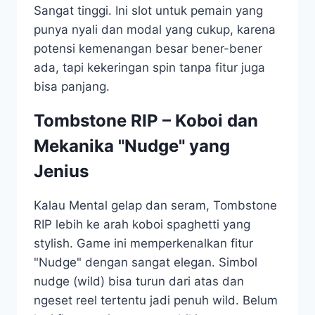
Sangat tinggi. Ini slot untuk pemain yang
punya nyali dan modal yang cukup, karena
potensi kemenangan besar bener-bener
ada, tapi kekeringan spin tanpa fitur juga
bisa panjang.
Tombstone RIP – Koboi dan
Mekanika "Nudge" yang
Jenius
Kalau Mental gelap dan seram, Tombstone
RIP lebih ke arah koboi spaghetti yang
stylish. Game ini memperkenalkan fitur
"Nudge" dengan sangat elegan. Simbol
nudge (wild) bisa turun dari atas dan
ngeset reel tertentu jadi penuh wild. Belum