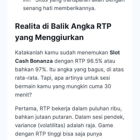
senang hati memberikannya.
Realita di Balik Angka RTP
yang Menggiurkan
Katakanlah kamu sudah menemukan
Slot
Cash Bonanza
dengan RTP 96.5% atau
bahkan 97%. Itu angka yang bagus, di atas
rata-rata. Tapi, apa artinya untuk sesi
bermain kamu yang mungkin cuma 30
menit?
Pertama, RTP bekerja dalam puluhan ribu,
bahkan jutaan putaran. Dalam sesi pendek,
variance (volatilitas) adalah raja. Game
dengan RTP tinggi bisa saja punya