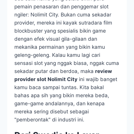
pemain penasaran dan penggemar slot
ngiler: Nolimit City. Bukan cuma sekadar
provider, mereka ini kayak sutradara film
blockbuster yang spesialis bikin game
dengan efek visual gila-gilaan dan
mekanika permainan yang bikin kamu
geleng-geleng. Kalau kamu lagi cari
sensasi slot yang nggak biasa, nggak cuma
sekadar putar dan berdoa, maka
review
provider slot Nolimit City
ini wajib banget
kamu baca sampai tuntas. Kita bakal
bahas apa sih yang bikin mereka beda,
game-game andalannya, dan kenapa
mereka sering disebut sebagai
"pemberontak" di industri ini.