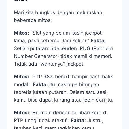
Mari kita bungkus dengan meluruskan
beberapa mitos:
Mitos:
"Slot yang belum kasih jackpot
lama, pasti sebentar lagi keluar."
Fakta:
Setiap putaran independen. RNG (Random
Number Generator) tidak memiliki memori.
Tidak ada "waktunya" jackpot.
Mitos:
"RTP 98% berarti hampir pasti balik
modal."
Fakta:
Itu masih perhitungan
teoretis jutaan putaran. Dalam satu sesi,
kamu bisa dapat kurang atau lebih dari itu.
Mitos:
"Bermain dengan taruhan kecil di
RTP tinggi tidak efektif."
Fakta:
Justru,
taruhan kecil memungkinkan kamu