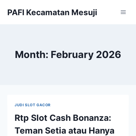
Skip
PAFI Kecamatan Mesuji
to
content
Month: February 2026
JUDI SLOT GACOR
Rtp Slot Cash Bonanza:
Teman Setia atau Hanya