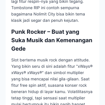
lagi fitur respin-nya yang bikin tegang.
Tombstone RIP ini contoh sempurna
bagaimana Nolimit City bisa bikin tema
klasik jadi segar dan penuh kejutan.
Punk Rocker – Buat yang
Suka Musik dan Kemenangan
Gede
Slot bertema musik rock dengan attitude.
Yang bikin seru di sini adalah fitur "xWays®
xWays® xWays®" dan simbol multiplier
yang bisa mencapai nilai gila-gilaan. Saat
fitur free spin aktif, suasana konser rock
beneran hidup di layar kamu. Volatilitasnya
tetap tinggi, tapi sensasi saat multiplier
mulai bertumpuk itu bikin nagih banget.