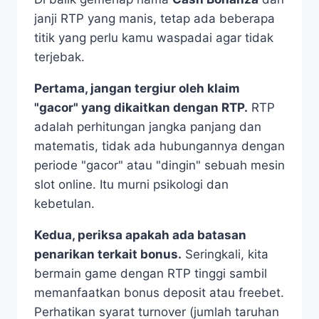
janji RTP yang manis, tetap ada beberapa
titik yang perlu kamu waspadai agar tidak
terjebak.
Pertama, jangan tergiur oleh klaim
"gacor" yang dikaitkan dengan RTP.
RTP
adalah perhitungan jangka panjang dan
matematis, tidak ada hubungannya dengan
periode "gacor" atau "dingin" sebuah mesin
slot online. Itu murni psikologi dan
kebetulan.
Kedua, periksa apakah ada batasan
penarikan terkait bonus.
Seringkali, kita
bermain game dengan RTP tinggi sambil
memanfaatkan bonus deposit atau freebet.
Perhatikan syarat turnover (jumlah taruhan