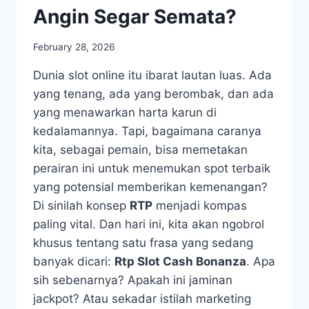
Angin Segar Semata?
February 28, 2026
Dunia slot online itu ibarat lautan luas. Ada
yang tenang, ada yang berombak, dan ada
yang menawarkan harta karun di
kedalamannya. Tapi, bagaimana caranya
kita, sebagai pemain, bisa memetakan
perairan ini untuk menemukan spot terbaik
yang potensial memberikan kemenangan?
Di sinilah konsep
RTP
menjadi kompas
paling vital. Dan hari ini, kita akan ngobrol
khusus tentang satu frasa yang sedang
banyak dicari:
Rtp Slot Cash Bonanza
. Apa
sih sebenarnya? Apakah ini jaminan
jackpot? Atau sekadar istilah marketing