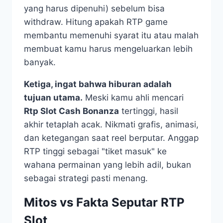
yang harus dipenuhi) sebelum bisa
withdraw. Hitung apakah RTP game
membantu memenuhi syarat itu atau malah
membuat kamu harus mengeluarkan lebih
banyak.
Ketiga, ingat bahwa hiburan adalah
tujuan utama.
Meski kamu ahli mencari
Rtp Slot Cash Bonanza
tertinggi, hasil
akhir tetaplah acak. Nikmati grafis, animasi,
dan ketegangan saat reel berputar. Anggap
RTP tinggi sebagai "tiket masuk" ke
wahana permainan yang lebih adil, bukan
sebagai strategi pasti menang.
Mitos vs Fakta Seputar RTP
Slot