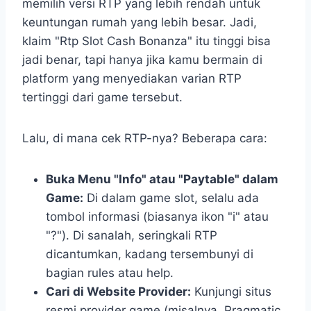
memilih versi RTP yang lebih rendah untuk
keuntungan rumah yang lebih besar. Jadi,
klaim "Rtp Slot Cash Bonanza" itu tinggi bisa
jadi benar, tapi hanya jika kamu bermain di
platform yang menyediakan varian RTP
tertinggi dari game tersebut.
Lalu, di mana cek RTP-nya? Beberapa cara:
Buka Menu "Info" atau "Paytable" dalam
Game:
Di dalam game slot, selalu ada
tombol informasi (biasanya ikon "i" atau
"?"). Di sanalah, seringkali RTP
dicantumkan, kadang tersembunyi di
bagian rules atau help.
Cari di Website Provider:
Kunjungi situs
resmi provider game (misalnya, Pragmatic