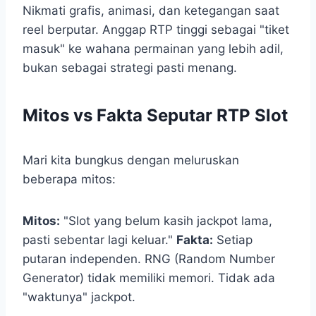
Nikmati grafis, animasi, dan ketegangan saat
reel berputar. Anggap RTP tinggi sebagai "tiket
masuk" ke wahana permainan yang lebih adil,
bukan sebagai strategi pasti menang.
Mitos vs Fakta Seputar RTP Slot
Mari kita bungkus dengan meluruskan
beberapa mitos:
Mitos:
"Slot yang belum kasih jackpot lama,
pasti sebentar lagi keluar."
Fakta:
Setiap
putaran independen. RNG (Random Number
Generator) tidak memiliki memori. Tidak ada
"waktunya" jackpot.