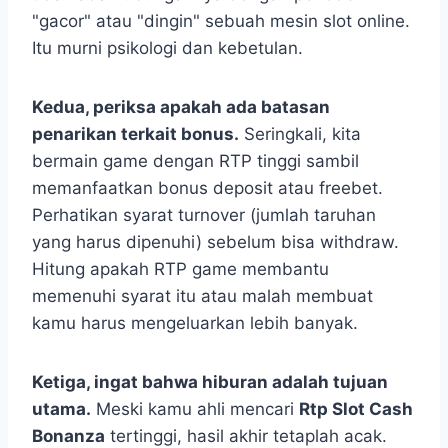
"gacor" atau "dingin" sebuah mesin slot online.
Itu murni psikologi dan kebetulan.
Kedua, periksa apakah ada batasan
penarikan terkait bonus.
Seringkali, kita
bermain game dengan RTP tinggi sambil
memanfaatkan bonus deposit atau freebet.
Perhatikan syarat turnover (jumlah taruhan
yang harus dipenuhi) sebelum bisa withdraw.
Hitung apakah RTP game membantu
memenuhi syarat itu atau malah membuat
kamu harus mengeluarkan lebih banyak.
Ketiga, ingat bahwa hiburan adalah tujuan
utama.
Meski kamu ahli mencari
Rtp Slot Cash
Bonanza
tertinggi, hasil akhir tetaplah acak.