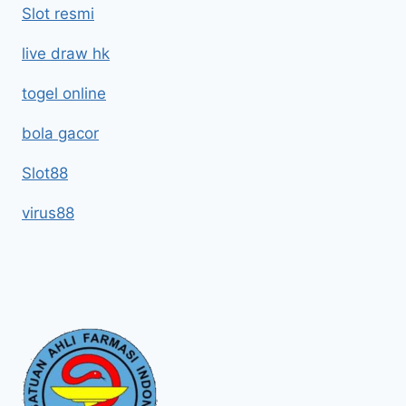
Slot resmi
live draw hk
togel online
bola gacor
Slot88
virus88