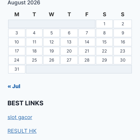
August 2026
M
T
W
T
F
S
S
1
2
3
4
5
6
7
8
9
10
11
12
13
14
15
16
17
18
19
20
21
22
23
24
25
26
27
28
29
30
31
« Jul
BEST LINKS
slot gacor
RESULT HK