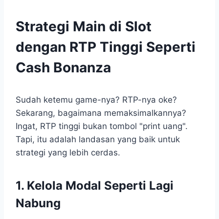
Strategi Main di Slot
dengan RTP Tinggi Seperti
Cash Bonanza
Sudah ketemu game-nya? RTP-nya oke?
Sekarang, bagaimana memaksimalkannya?
Ingat, RTP tinggi bukan tombol "print uang".
Tapi, itu adalah landasan yang baik untuk
strategi yang lebih cerdas.
1. Kelola Modal Seperti Lagi
Nabung