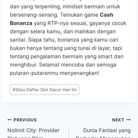
dan yang terpenting, mindset bermain untuk
bersenang-senang. Temukan game
Cash
Bonanza
yang RTP-nya sesuai, gayanya cocok
dengan selera kamu, dan mainkan dengan
santai. Siapa tahu, bonanza yang kamu cari
bukan hanya tentang uang tunai di layar, tapi
tentang pengalaman bermain yang smart dan
menghibur. Selamat mencoba dan semoga
putaran-putaranmu menyenangkan!
Post
#
Situs Daftar Slot Gacor Hari Ini
Tags:
Post
PREVIOUS
NEXT
Nolimit City: Provider
Dunia Fantasi yang
navigation