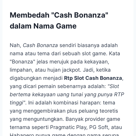
Membedah "Cash Bonanza"
dalam Nama Game
Nah,
Cash Bonanza
sendiri biasanya adalah
nama atau tema dari sebuah slot game. Kata
"Bonanza" jelas merujuk pada kekayaan,
limpahan, atau hujan jackpot. Jadi, ketika
digabungkan menjadi
Rtp Slot Cash Bonanza
,
yang dicari pemain sebenarnya adalah:
"Slot
bertema kekayaan uang tunai yang punya RTP
tinggi"
. Ini adalah kombinasi harapan: tema
yang menggembirakan plus peluang teoretis
yang menguntungkan. Banyak provider game
ternama seperti Pragmatic Play, PG Soft, atau
Habanero punya game dengan nama serupa,