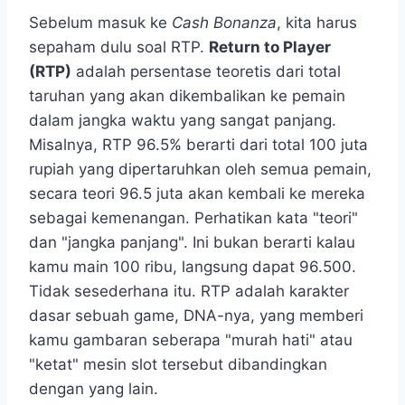
Sebelum masuk ke
Cash Bonanza
, kita harus
sepaham dulu soal RTP.
Return to Player
(RTP)
adalah persentase teoretis dari total
taruhan yang akan dikembalikan ke pemain
dalam jangka waktu yang sangat panjang.
Misalnya, RTP 96.5% berarti dari total 100 juta
rupiah yang dipertaruhkan oleh semua pemain,
secara teori 96.5 juta akan kembali ke mereka
sebagai kemenangan. Perhatikan kata "teori"
dan "jangka panjang". Ini bukan berarti kalau
kamu main 100 ribu, langsung dapat 96.500.
Tidak sesederhana itu. RTP adalah karakter
dasar sebuah game, DNA-nya, yang memberi
kamu gambaran seberapa "murah hati" atau
"ketat" mesin slot tersebut dibandingkan
dengan yang lain.