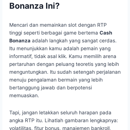
Bonanza Ini?
Mencari dan memainkan slot dengan RTP
tinggi seperti berbagai game bertema
Cash
Bonanza
adalah langkah yang sangat cerdas.
Itu menunjukkan kamu adalah pemain yang
informatif, tidak asal klik. Kamu memilih arena
pertaruhan dengan peluang teoretis yang lebih
menguntungkan. Itu sudah setengah perjalanan
menuju pengalaman bermain yang lebih
bertanggung jawab dan berpotensi
memuaskan.
Tapi, jangan letakkan seluruh harapan pada
angka RTP itu. Lihatlah gambaran lengkapnya:
volatilitas, fitur bonus, manajemen bankroll,