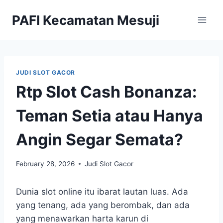
Skip
PAFI Kecamatan Mesuji
to
content
JUDI SLOT GACOR
Rtp Slot Cash Bonanza:
Teman Setia atau Hanya
Angin Segar Semata?
February 28, 2026
Judi Slot Gacor
Dunia slot online itu ibarat lautan luas. Ada
yang tenang, ada yang berombak, dan ada
yang menawarkan harta karun di