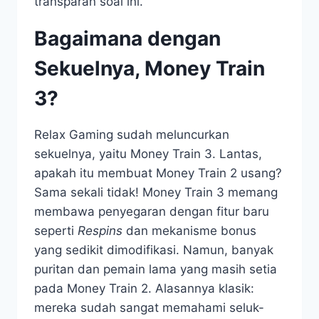
transparan soal ini.
Bagaimana dengan
Sekuelnya, Money Train
3?
Relax Gaming sudah meluncurkan
sekuelnya, yaitu Money Train 3. Lantas,
apakah itu membuat Money Train 2 usang?
Sama sekali tidak! Money Train 3 memang
membawa penyegaran dengan fitur baru
seperti
Respins
dan mekanisme bonus
yang sedikit dimodifikasi. Namun, banyak
puritan dan pemain lama yang masih setia
pada Money Train 2. Alasannya klasik:
mereka sudah sangat memahami seluk-