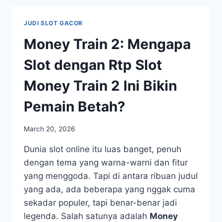
JUDI SLOT GACOR
Money Train 2: Mengapa
Slot dengan Rtp Slot
Money Train 2 Ini Bikin
Pemain Betah?
March 20, 2026
Dunia slot online itu luas banget, penuh
dengan tema yang warna-warni dan fitur
yang menggoda. Tapi di antara ribuan judul
yang ada, ada beberapa yang nggak cuma
sekadar populer, tapi benar-benar jadi
legenda. Salah satunya adalah
Money