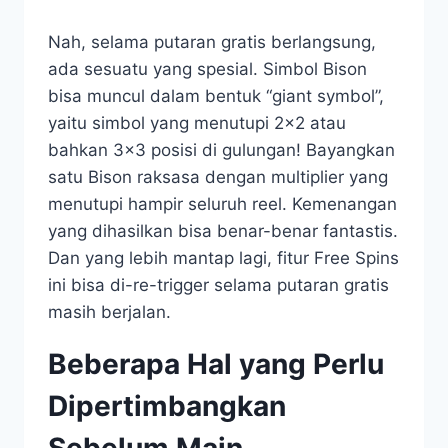
Nah, selama putaran gratis berlangsung,
ada sesuatu yang spesial. Simbol Bison
bisa muncul dalam bentuk “giant symbol”,
yaitu simbol yang menutupi 2×2 atau
bahkan 3×3 posisi di gulungan! Bayangkan
satu Bison raksasa dengan multiplier yang
menutupi hampir seluruh reel. Kemenangan
yang dihasilkan bisa benar-benar fantastis.
Dan yang lebih mantap lagi, fitur Free Spins
ini bisa di-re-trigger selama putaran gratis
masih berjalan.
Beberapa Hal yang Perlu
Dipertimbangkan
Sebelum Main