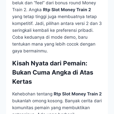
beluk dan “feel” dari bonus round Money
Train 2. Angka
Rtp Slot Money Train 2
yang tetap tinggi juga membuatnya tetap
kompetitif. Jadi, pilihan antara versi 2 dan 3
seringkali kembali ke preferensi pribadi.
Coba keduanya di mode demo, baru
tentukan mana yang lebih cocok dengan
gaya bermainmu.
Kisah Nyata dari Pemain:
Bukan Cuma Angka di Atas
Kertas
Kehebohan tentang
Rtp Slot Money Train 2
bukanlah omong kosong. Banyak cerita dari
komunitas pemain yang membuktikan