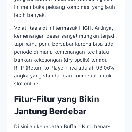
Ini membuka peluang kombinasi yang jauh
lebih banyak.
Volatilitas slot ini termasuk HIGH. Artinya,
kemenangan besar sangat mungkin terjadi,
tapi kamu perlu bersabar karena bisa ada
periode di mana kemenangan kecil atau
bahkan kekosongan (dry spells) terjadi.
RTP (Return to Player) nya adalah 96.06%,
angka yang standar dan kompetitif untuk
slot online.
Fitur-Fitur yang Bikin
Jantung Berdebar
Di sinilah kehebatan Buffalo King benar-