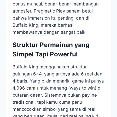
bonus muncul, benar-benar membangun
atmosfer. Pragmatic Play paham betul
bahwa immersion itu penting, dan di
Buffalo King, mereka berhasil
membawanya dengan sangat baik.
Struktur Permainan yang
Simpel Tapi Powerful
Buffalo King menggunakan struktur
gulungan 6×4, yang artinya ada 6 reel dan
4 baris. Yang bikin menarik, game ini punya
4.096 cara untuk menang (ways to win) di
putaran dasar. Sistemnya bukan payline
tradisional, tapi kamu cuma perlu
mencocokkan simbol yang sama di reel
yang berurutan, mulai dari reel paling kiri.