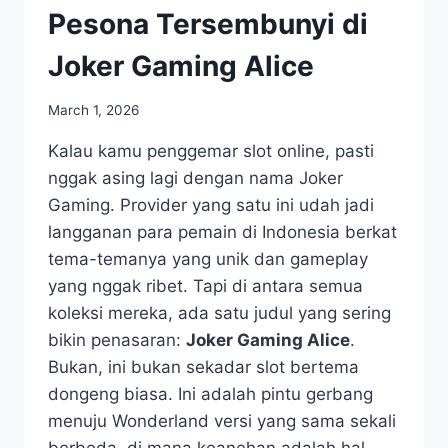
Pesona Tersembunyi di
Joker Gaming Alice
March 1, 2026
Kalau kamu penggemar slot online, pasti
nggak asing lagi dengan nama Joker
Gaming. Provider yang satu ini udah jadi
langganan para pemain di Indonesia berkat
tema-temanya yang unik dan gameplay
yang nggak ribet. Tapi di antara semua
koleksi mereka, ada satu judul yang sering
bikin penasaran:
Joker Gaming Alice
.
Bukan, ini bukan sekadar slot bertema
dongeng biasa. Ini adalah pintu gerbang
menuju Wonderland versi yang sama sekali