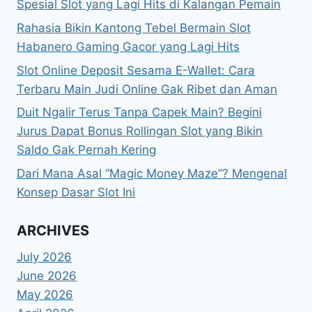
Spesial Slot yang Lagi Hits di Kalangan Pemain
Rahasia Bikin Kantong Tebel Bermain Slot
Habanero Gaming Gacor yang Lagi Hits
Slot Online Deposit Sesama E-Wallet: Cara
Terbaru Main Judi Online Gak Ribet dan Aman
Duit Ngalir Terus Tanpa Capek Main? Begini
Jurus Dapat Bonus Rollingan Slot yang Bikin
Saldo Gak Pernah Kering
Dari Mana Asal “Magic Money Maze”? Mengenal
Konsep Dasar Slot Ini
ARCHIVES
July 2026
June 2026
May 2026