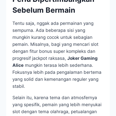
Sebelum Bermain
Tentu saja, nggak ada permainan yang
sempurna. Ada beberapa sisi yang
mungkin kurang cocok untuk sebagian
pemain. Misalnya, bagi yang mencari slot
dengan fitur bonus super kompleks dan
progresif jackpot raksasa,
Joker Gaming
Alice
mungkin terasa lebih sederhana.
Fokusnya lebih pada pengalaman bertema
yang solid dan kemenangan reguler yang
stabil.
Selain itu, karena tema dan atmosfernya
yang spesifik, pemain yang lebih menyukai
slot dengan tema olahraga, petualangan