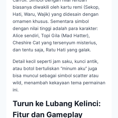
Carroll. Simbol dengan nilai rendah
biasanya diwakili oleh kartu remi (Sekop,
Hati, Waru, Wajik) yang didesain dengan
ornamen khusus. Sementara simbol
dengan nilai tinggi adalah para karakter:
Alice sendiri, Topi Gila (Mad Hatter),
Cheshire Cat yang tersenyum misterius,
dan tentu saja, Ratu Hati yang galak.
Detail kecil seperti jam saku, kunci antik,
atau botol bertuliskan “minum aku” juga
bisa muncul sebagai simbol scatter atau
wild, menambah kekayaan tema permainan
ini.
Turun ke Lubang Kelinci:
Fitur dan Gameplay