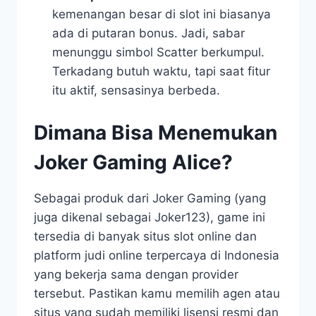
kemenangan besar di slot ini biasanya
ada di putaran bonus. Jadi, sabar
menunggu simbol Scatter berkumpul.
Terkadang butuh waktu, tapi saat fitur
itu aktif, sensasinya berbeda.
Dimana Bisa Menemukan
Joker Gaming Alice?
Sebagai produk dari Joker Gaming (yang
juga dikenal sebagai Joker123), game ini
tersedia di banyak situs slot online dan
platform judi online terpercaya di Indonesia
yang bekerja sama dengan provider
tersebut. Pastikan kamu memilih agen atau
situs yang sudah memiliki lisensi resmi dan