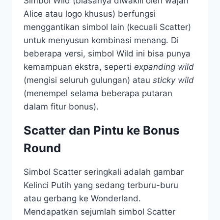
Simbol Wild (biasanya diwakili oleh wajah
Alice atau logo khusus) berfungsi
menggantikan simbol lain (kecuali Scatter)
untuk menyusun kombinasi menang. Di
beberapa versi, simbol Wild ini bisa punya
kemampuan ekstra, seperti
expanding wild
(mengisi seluruh gulungan) atau
sticky wild
(menempel selama beberapa putaran
dalam fitur bonus).
Scatter dan Pintu ke Bonus
Round
Simbol Scatter seringkali adalah gambar
Kelinci Putih yang sedang terburu-buru
atau gerbang ke Wonderland.
Mendapatkan sejumlah simbol Scatter