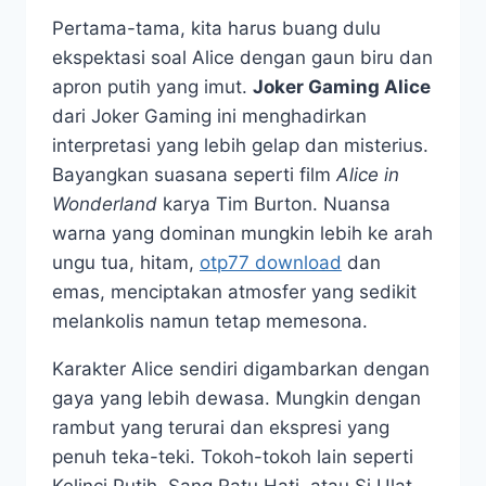
Pertama-tama, kita harus buang dulu
ekspektasi soal Alice dengan gaun biru dan
apron putih yang imut.
Joker Gaming Alice
dari Joker Gaming ini menghadirkan
interpretasi yang lebih gelap dan misterius.
Bayangkan suasana seperti film
Alice in
Wonderland
karya Tim Burton. Nuansa
warna yang dominan mungkin lebih ke arah
ungu tua, hitam,
otp77 download
dan
emas, menciptakan atmosfer yang sedikit
melankolis namun tetap memesona.
Karakter Alice sendiri digambarkan dengan
gaya yang lebih dewasa. Mungkin dengan
rambut yang terurai dan ekspresi yang
penuh teka-teki. Tokoh-tokoh lain seperti