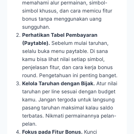
memahami alur permainan, simbol-
simbol khusus, dan cara memicu fitur
bonus tanpa menggunakan uang
sungguhan.
Perhatikan Tabel Pembayaran
(Paytable).
Sebelum mulai taruhan,
selalu buka menu paytable. Di sana
kamu bisa lihat nilai setiap simbol,
penjelasan fitur, dan cara kerja bonus
round. Pengetahuan ini penting banget.
Kelola Taruhan dengan Bijak.
Atur nilai
taruhan per line sesuai dengan budget
kamu. Jangan tergoda untuk langsung
pasang taruhan maksimal kalau saldo
terbatas. Nikmati permainannya pelan-
pelan.
Fokus pada Fitur Bonus.
Kunci