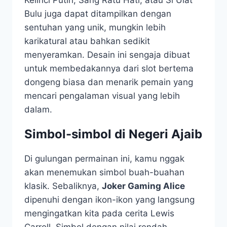
Kelinci Putih, Sang Ratu Hati, atau Si Ulat
Bulu juga dapat ditampilkan dengan
sentuhan yang unik, mungkin lebih
karikatural atau bahkan sedikit
menyeramkan. Desain ini sengaja dibuat
untuk membedakannya dari slot bertema
dongeng biasa dan menarik pemain yang
mencari pengalaman visual yang lebih
dalam.
Simbol-simbol di Negeri Ajaib
Di gulungan permainan ini, kamu nggak
akan menemukan simbol buah-buahan
klasik. Sebaliknya,
Joker Gaming Alice
dipenuhi dengan ikon-ikon yang langsung
mengingatkan kita pada cerita Lewis