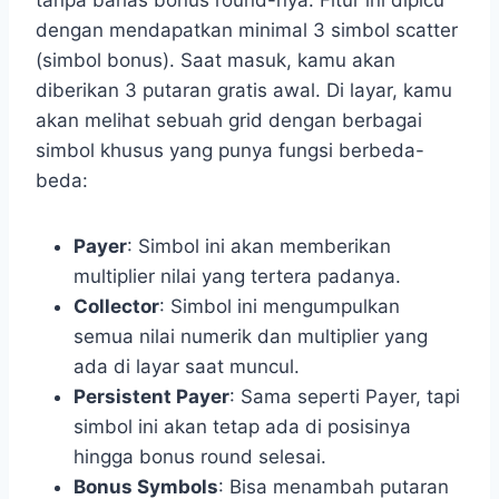
dengan mendapatkan minimal 3 simbol scatter
(simbol bonus). Saat masuk, kamu akan
diberikan 3 putaran gratis awal. Di layar, kamu
akan melihat sebuah grid dengan berbagai
simbol khusus yang punya fungsi berbeda-
beda:
Payer
: Simbol ini akan memberikan
multiplier nilai yang tertera padanya.
Collector
: Simbol ini mengumpulkan
semua nilai numerik dan multiplier yang
ada di layar saat muncul.
Persistent Payer
: Sama seperti Payer, tapi
simbol ini akan tetap ada di posisinya
hingga bonus round selesai.
Bonus Symbols
: Bisa menambah putaran