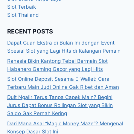
Slot Terbaik
Slot Thailand
RECENT POSTS
Dapat Cuan Ekstra di Bulan Ini dengan Event
Spesial Slot yang Lagi Hits di Kalangan Pemain
Rahasia Bikin Kantong Tebel Bermain Slot
Habanero Gaming Gacor yang Lagi Hits
Slot Online Deposit Sesama E-Wallet: Cara
Terbaru Main Judi Online Gak Ribet dan Aman
Duit Ngalir Terus Tanpa Capek Main? Begini
Jurus Dapat Bonus Rollingan Slot yang Bikin
Saldo Gak Pernah Kering
Dari Mana Asal “Magic Money Maze”? Mengenal
Konsep Dasar Slot Ini