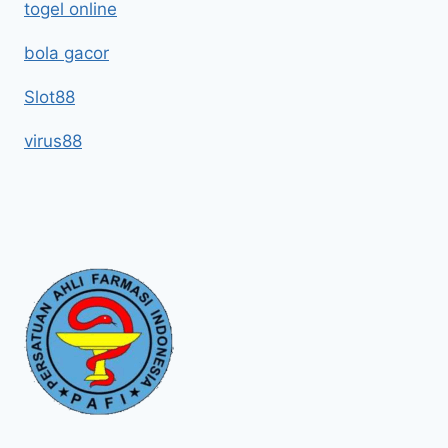
togel online
bola gacor
Slot88
virus88