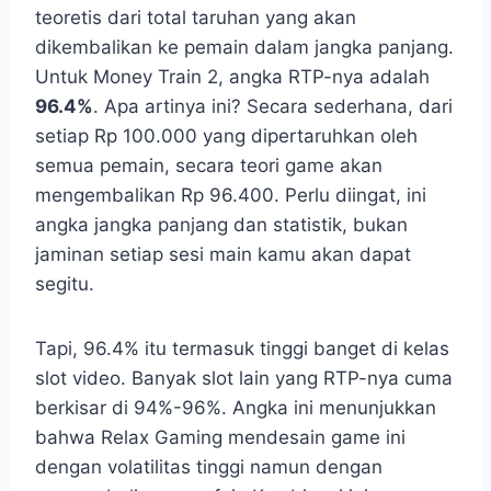
teoretis dari total taruhan yang akan
dikembalikan ke pemain dalam jangka panjang.
Untuk Money Train 2, angka RTP-nya adalah
96.4%
. Apa artinya ini? Secara sederhana, dari
setiap Rp 100.000 yang dipertaruhkan oleh
semua pemain, secara teori game akan
mengembalikan Rp 96.400. Perlu diingat, ini
angka jangka panjang dan statistik, bukan
jaminan setiap sesi main kamu akan dapat
segitu.
Tapi, 96.4% itu termasuk tinggi banget di kelas
slot video. Banyak slot lain yang RTP-nya cuma
berkisar di 94%-96%. Angka ini menunjukkan
bahwa Relax Gaming mendesain game ini
dengan volatilitas tinggi namun dengan