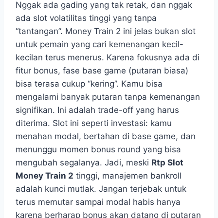
Nggak ada gading yang tak retak, dan nggak
ada slot volatilitas tinggi yang tanpa
“tantangan”. Money Train 2 ini jelas bukan slot
untuk pemain yang cari kemenangan kecil-
kecilan terus menerus. Karena fokusnya ada di
fitur bonus, fase base game (putaran biasa)
bisa terasa cukup “kering”. Kamu bisa
mengalami banyak putaran tanpa kemenangan
signifikan. Ini adalah trade-off yang harus
diterima. Slot ini seperti investasi: kamu
menahan modal, bertahan di base game, dan
menunggu momen bonus round yang bisa
mengubah segalanya. Jadi, meski
Rtp Slot
Money Train 2
tinggi, manajemen bankroll
adalah kunci mutlak. Jangan terjebak untuk
terus memutar sampai modal habis hanya
karena berharap bonus akan datang di putaran