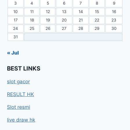
3
4
5
6
7
8
9
10
11
12
13
14
15
16
17
18
19
20
21
22
23
24
25
26
27
28
29
30
31
« Jul
BEST LINKS
slot gacor
RESULT HK
Slot resmi
live draw hk