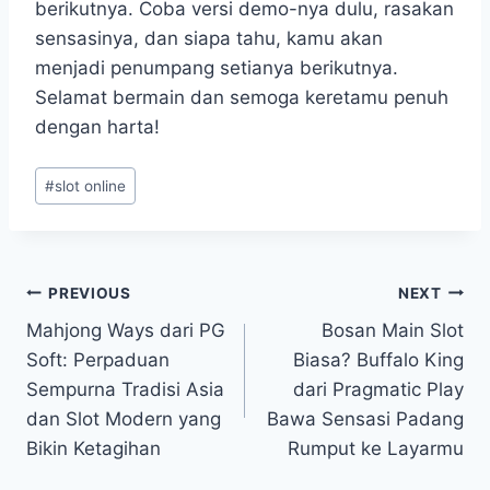
berikutnya. Coba versi demo-nya dulu, rasakan
sensasinya, dan siapa tahu, kamu akan
menjadi penumpang setianya berikutnya.
Selamat bermain dan semoga keretamu penuh
dengan harta!
Post
#
slot online
Tags:
Post
PREVIOUS
NEXT
Mahjong Ways dari PG
Bosan Main Slot
navigation
Soft: Perpaduan
Biasa? Buffalo King
Sempurna Tradisi Asia
dari Pragmatic Play
dan Slot Modern yang
Bawa Sensasi Padang
Bikin Ketagihan
Rumput ke Layarmu