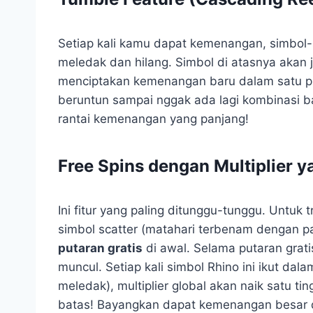
Setiap kali kamu dapat kemenangan, simbol
meledak dan hilang. Simbol di atasnya akan 
menciptakan kemenangan baru dalam satu puta
beruntun sampai nggak ada lagi kombinasi ba
rantai kemenangan yang panjang!
Free Spins dengan Multiplier y
Ini fitur yang paling ditunggu-tunggu. Untuk
simbol scatter (matahari terbenam dengan p
putaran gratis
di awal. Selama putaran grat
muncul. Setiap kali simbol Rhino ini ikut d
meledak), multiplier global akan naik satu tin
batas! Bayangkan dapat kemenangan besar den