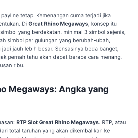
payline tetap. Kemenangan cuma terjadi jika
tentukan. Di
Great Rhino Megaways
, konsep itu
mbol yang berdekatan, minimal 3 simbol sejenis,
umlah simbol per gulungan yang berubah-ubah,
jadi jauh lebih besar. Sensasinya beda banget,
ggak pernah tahu akan dapat berapa cara menang.
usan ribu.
hino Megaways: Angka yang
hasan:
RTP Slot Great Rhino Megaways
. RTP, atau
 dari total taruhan yang akan dikembalikan ke