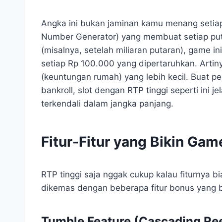
Angka ini bukan jaminan kamu menang setiap
Number Generator) yang membuat setiap puta
(misalnya, setelah miliaran putaran), game i
setiap Rp 100.000 yang dipertaruhkan. Artin
(keuntungan rumah) yang lebih kecil. Buat 
bankroll, slot dengan RTP tinggi seperti ini je
terkendali dalam jangka panjang.
Fitur-Fitur yang Bikin Game
RTP tinggi saja nggak cukup kalau fiturnya b
dikemas dengan beberapa fitur bonus yang 
Tumble Feature (Cascading Ree