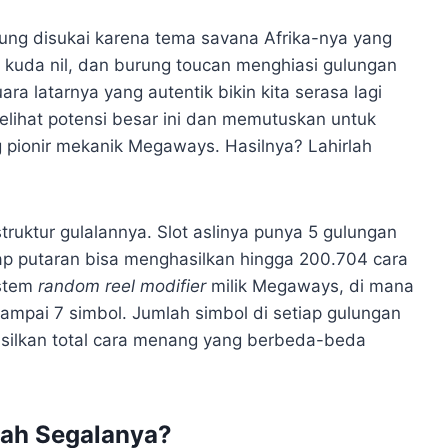
sung disukai karena tema savana Afrika-nya yang
, kuda nil, dan burung toucan menghiasi gulungan
ra latarnya yang autentik bikin kita serasa lagi
lihat potensi besar ini dan memutuskan untuk
 pionir mekanik Megaways. Hasilnya? Lahirlah
truktur gulalannya. Slot aslinya punya 5 gulungan
iap putaran bisa menghasilkan hingga 200.704 cara
istem
random reel modifier
milik Megaways, di mana
ampai 7 simbol. Jumlah simbol di setiap gulungan
asilkan total cara menang yang berbeda-beda
ah Segalanya?