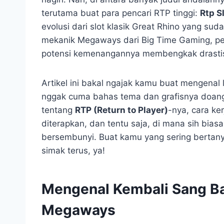
terutama buat para pencari RTP tinggi:
Rtp S
evolusi dari slot klasik Great Rhino yang su
mekanik Megaways dari Big Time Gaming, pen
potensi kemenangannya membengkak drasti
Artikel ini bakal ngajak kamu buat mengenal 
nggak cuma bahas tema dan grafisnya doang, 
tentang
RTP (Return to Player)
-nya, cara ke
diterapkan, dan tentu saja, di mana sih bia
bersembunyi. Buat kamu yang sering bertanya
simak terus, ya!
Mengenal Kembali Sang Bad
Megaways