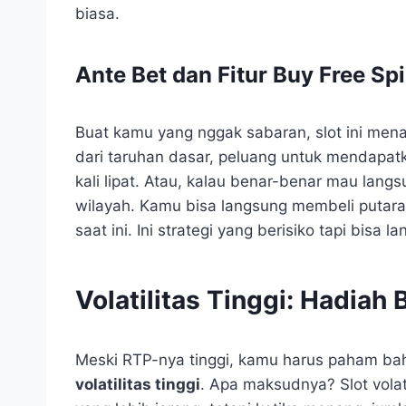
biasa.
Ante Bet dan Fitur Buy Free Sp
Buat kamu yang nggak sabaran, slot ini men
dari taruhan dasar, peluang untuk mendapatka
kali lipat. Atau, kalau benar-benar mau langs
wilayah. Kamu bisa langsung membeli putar
saat ini. Ini strategi yang berisiko tapi bi
Volatilitas Tinggi: Hadiah
Meski RTP-nya tinggi, kamu harus paham b
volatilitas tinggi
. Apa maksudnya? Slot vola