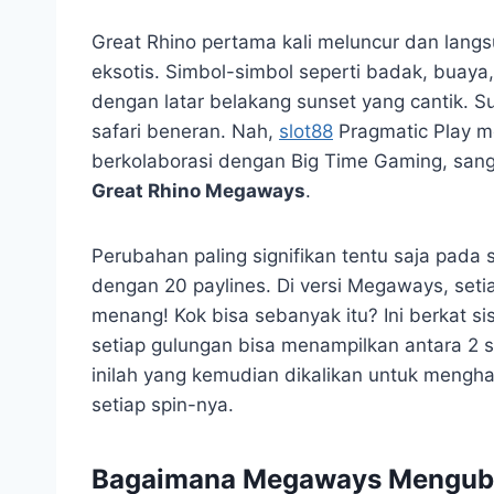
Great Rhino pertama kali meluncur dan lang
eksotis. Simbol-simbol seperti badak, buaya
dengan latar belakang sunset yang cantik. Sua
safari beneran. Nah,
slot88
Pragmatic Play me
berkolaborasi dengan Big Time Gaming, sang
Great Rhino Megaways
.
Perubahan paling signifikan tentu saja pada s
dengan 20 paylines. Di versi Megaways, set
menang! Kok bisa sebanyak itu? Ini berkat s
setiap gulungan bisa menampilkan antara 2 s
inilah yang kemudian dikalikan untuk mengh
setiap spin-nya.
Bagaimana Megaways Mengub