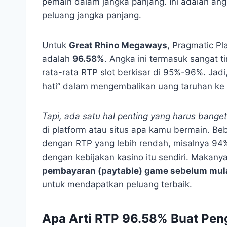
pemain dalam jangka panjang. Ini adalah ang
peluang jangka panjang.
Untuk
Great Rhino Megaways
, Pragmatic 
adalah
96.58%
. Angka ini termasuk sangat ti
rata-rata RTP slot berkisar di 95%-96%. Jadi,
hati” dalam mengembalikan uang taruhan ke
Tapi, ada satu hal penting yang harus bange
di platform atau situs apa kamu bermain. B
dengan RTP yang lebih rendah, misalnya 94%
dengan kebijakan kasino itu sendiri. Makanya,
pembayaran (paytable) game sebelum mula
untuk mendapatkan peluang terbaik.
Apa Arti RTP 96.58% Buat Pe