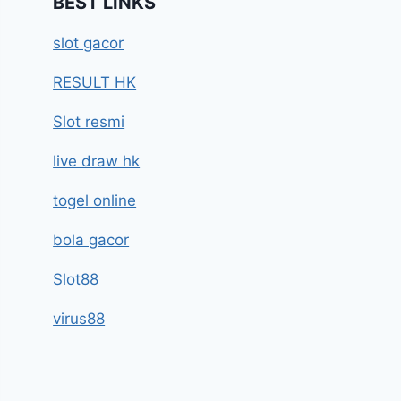
BEST LINKS
slot gacor
RESULT HK
Slot resmi
live draw hk
togel online
bola gacor
Slot88
virus88