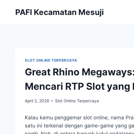
Skip
PAFI Kecamatan Mesuji
to
content
SLOT ONLINE TERPERCAYA
Great Rhino Megaways:
Mencari RTP Slot yan
April 2, 2026
Slot Online Terpercaya
Kalau kamu penggemar slot online, nama Prag
satu ini terkenal dengan game-game yang gac
nagih. Nah, di antara banyak judul andalanny