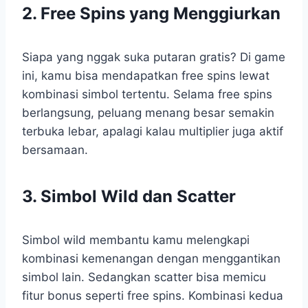
2. Free Spins yang Menggiurkan
Siapa yang nggak suka putaran gratis? Di game
ini, kamu bisa mendapatkan free spins lewat
kombinasi simbol tertentu. Selama free spins
berlangsung, peluang menang besar semakin
terbuka lebar, apalagi kalau multiplier juga aktif
bersamaan.
3. Simbol Wild dan Scatter
Simbol wild membantu kamu melengkapi
kombinasi kemenangan dengan menggantikan
simbol lain. Sedangkan scatter bisa memicu
fitur bonus seperti free spins. Kombinasi kedua