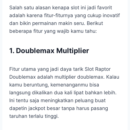
Salah satu alasan kenapa slot ini jadi favorit
adalah karena fitur-fiturnya yang cukup inovatif
dan bikin permainan makin seru. Berikut
beberapa fitur yang wajib kamu tahu:
1. Doublemax Multiplier
Fitur utama yang jadi daya tarik Slot Raptor
Doublemax adalah multiplier doublemax. Kalau
kamu beruntung, kemenanganmu bisa
langsung dikalikan dua kali lipat bahkan lebih.
Ini tentu saja meningkatkan peluang buat
dapetin jackpot besar tanpa harus pasang
taruhan terlalu tinggi.