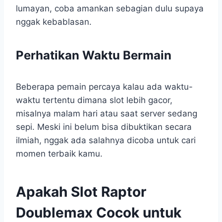
lumayan, coba amankan sebagian dulu supaya
nggak kebablasan.
Perhatikan Waktu Bermain
Beberapa pemain percaya kalau ada waktu-
waktu tertentu dimana slot lebih gacor,
misalnya malam hari atau saat server sedang
sepi. Meski ini belum bisa dibuktikan secara
ilmiah, nggak ada salahnya dicoba untuk cari
momen terbaik kamu.
Apakah Slot Raptor
Doublemax Cocok untuk