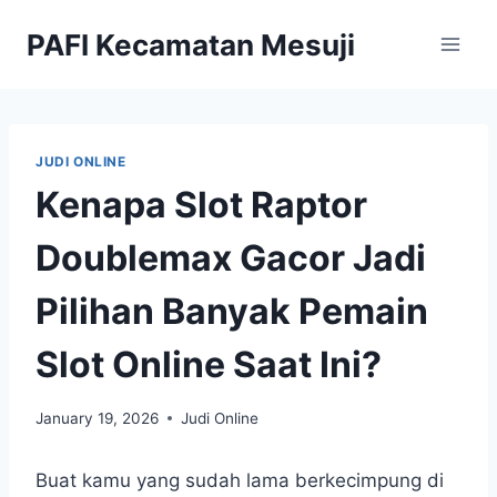
Skip
PAFI Kecamatan Mesuji
to
content
JUDI ONLINE
Kenapa Slot Raptor
Doublemax Gacor Jadi
Pilihan Banyak Pemain
Slot Online Saat Ini?
January 19, 2026
Judi Online
Buat kamu yang sudah lama berkecimpung di