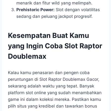
menarik dan fitur wild yang melimpah.
Prehistoric Power:
Slot dengan volatilitas
sedang dan peluang jackpot progresif.
Kesempatan Buat Kamu
yang Ingin Coba Slot Raptor
Doublemax
Kalau kamu penasaran dan pengen coba
peruntungan di Slot Raptor Doublemax Gacor,
sekarang adalah waktu yang tepat. Banyak
platform slot online yang sudah menambahkan
game ini dalam koleksi mereka. Pastikan kamu
pilih situs yang kredibel dan tawarkan bonus