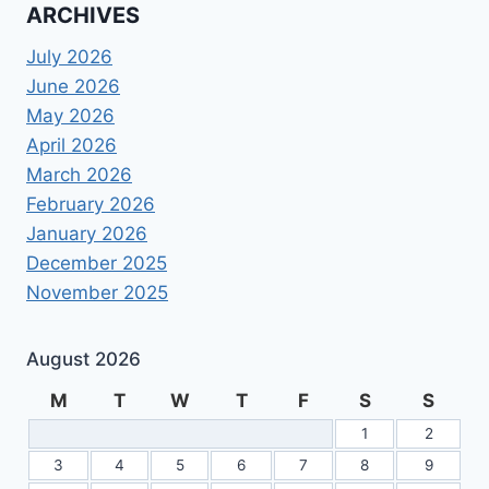
ARCHIVES
July 2026
June 2026
May 2026
April 2026
March 2026
February 2026
January 2026
December 2025
November 2025
August 2026
M
T
W
T
F
S
S
1
2
3
4
5
6
7
8
9