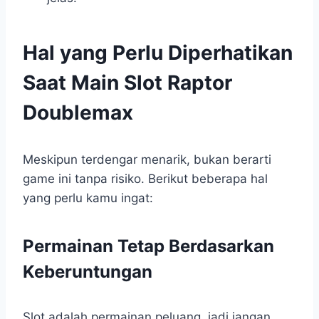
Hal yang Perlu Diperhatikan
Saat Main Slot Raptor
Doublemax
Meskipun terdengar menarik, bukan berarti
game ini tanpa risiko. Berikut beberapa hal
yang perlu kamu ingat:
Permainan Tetap Berdasarkan
Keberuntungan
Slot adalah permainan peluang, jadi jangan