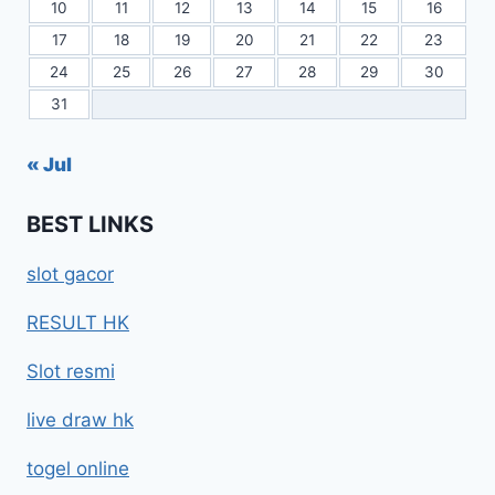
10
11
12
13
14
15
16
17
18
19
20
21
22
23
24
25
26
27
28
29
30
31
« Jul
BEST LINKS
slot gacor
RESULT HK
Slot resmi
live draw hk
togel online