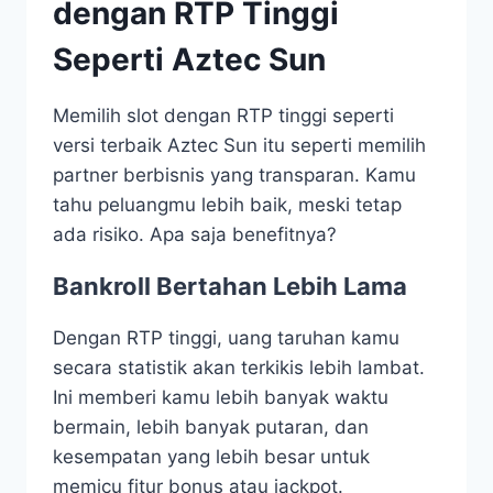
dengan RTP Tinggi
Seperti Aztec Sun
Memilih slot dengan RTP tinggi seperti
versi terbaik Aztec Sun itu seperti memilih
partner berbisnis yang transparan. Kamu
tahu peluangmu lebih baik, meski tetap
ada risiko. Apa saja benefitnya?
Bankroll Bertahan Lebih Lama
Dengan RTP tinggi, uang taruhan kamu
secara statistik akan terkikis lebih lambat.
Ini memberi kamu lebih banyak waktu
bermain, lebih banyak putaran, dan
kesempatan yang lebih besar untuk
memicu fitur bonus atau jackpot.