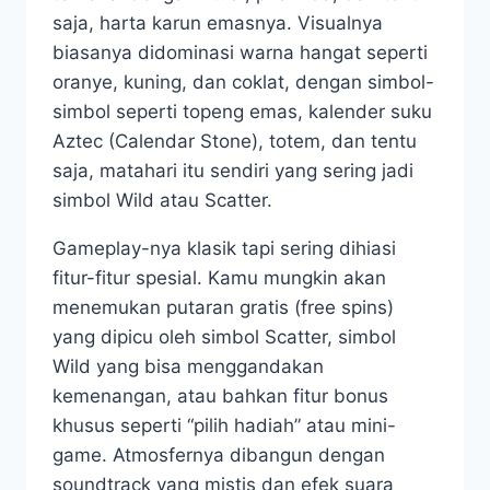
saja, harta karun emasnya. Visualnya
biasanya didominasi warna hangat seperti
oranye, kuning, dan coklat, dengan simbol-
simbol seperti topeng emas, kalender suku
Aztec (Calendar Stone), totem, dan tentu
saja, matahari itu sendiri yang sering jadi
simbol Wild atau Scatter.
Gameplay-nya klasik tapi sering dihiasi
fitur-fitur spesial. Kamu mungkin akan
menemukan putaran gratis (free spins)
yang dipicu oleh simbol Scatter, simbol
Wild yang bisa menggandakan
kemenangan, atau bahkan fitur bonus
khusus seperti “pilih hadiah” atau mini-
game. Atmosfernya dibangun dengan
soundtrack yang mistis dan efek suara