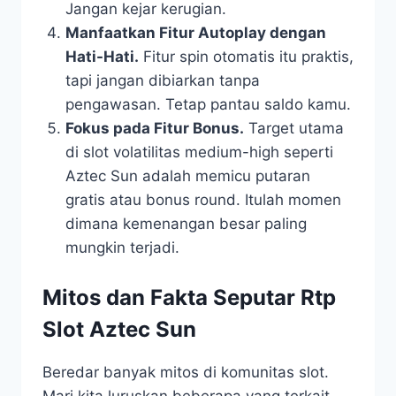
Jangan kejar kerugian.
Manfaatkan Fitur Autoplay dengan
Hati-Hati.
Fitur spin otomatis itu praktis,
tapi jangan dibiarkan tanpa
pengawasan. Tetap pantau saldo kamu.
Fokus pada Fitur Bonus.
Target utama
di slot volatilitas medium-high seperti
Aztec Sun adalah memicu putaran
gratis atau bonus round. Itulah momen
dimana kemenangan besar paling
mungkin terjadi.
Mitos dan Fakta Seputar Rtp
Slot Aztec Sun
Beredar banyak mitos di komunitas slot.