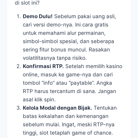
di slot ini?
Demo Dulu!
Sebelum pakai uang asli,
cari versi demo-nya. Ini cara gratis
untuk memahami alur permainan,
simbol-simbol spesial, dan seberapa
sering fitur bonus muncul. Rasakan
volatilitasnya tanpa risiko.
Konfirmasi RTP.
Setelah memilih kasino
online, masuk ke game-nya dan cari
tombol “info” atau “paytable”. Angka
RTP harus tercantum di sana. Jangan
asal klik spin.
Kelola Modal dengan Bijak.
Tentukan
batas kekalahan dan kemenangan
sebelum mulai. Ingat, meski RTP-nya
tinggi, slot tetaplah game of chance.