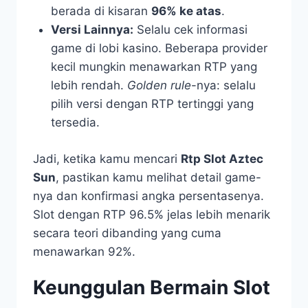
berada di kisaran
96% ke atas
.
Versi Lainnya:
Selalu cek informasi
game di lobi kasino. Beberapa provider
kecil mungkin menawarkan RTP yang
lebih rendah.
Golden rule
-nya: selalu
pilih versi dengan RTP tertinggi yang
tersedia.
Jadi, ketika kamu mencari
Rtp Slot Aztec
Sun
, pastikan kamu melihat detail game-
nya dan konfirmasi angka persentasenya.
Slot dengan RTP 96.5% jelas lebih menarik
secara teori dibanding yang cuma
menawarkan 92%.
Keunggulan Bermain Slot