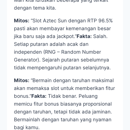
Mari kita luruskan beberapa yang terkait
dengan tema kita.
Mitos:
“Slot Aztec Sun dengan RTP 96.5%
pasti akan membayar kemenangan besar
jika baru saja ada jackpot.”
Fakta:
Salah.
Setiap putaran adalah acak dan
independen (RNG – Random Number
Generator). Sejarah putaran sebelumnya
tidak mempengaruhi putaran selanjutnya.
Mitos:
“Bermain dengan taruhan maksimal
akan memaksa slot untuk memberikan fitur
bonus.”
Fakta:
Tidak benar. Peluang
memicu fitur bonus biasanya proporsional
dengan taruhan, tetapi tidak ada jaminan.
Bermainlah dengan taruhan yang nyaman
bagi kamu.