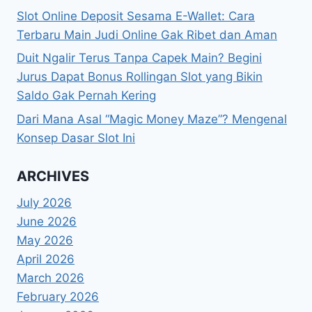
Slot Online Deposit Sesama E-Wallet: Cara
Terbaru Main Judi Online Gak Ribet dan Aman
Duit Ngalir Terus Tanpa Capek Main? Begini
Jurus Dapat Bonus Rollingan Slot yang Bikin
Saldo Gak Pernah Kering
Dari Mana Asal “Magic Money Maze”? Mengenal
Konsep Dasar Slot Ini
ARCHIVES
July 2026
June 2026
May 2026
April 2026
March 2026
February 2026