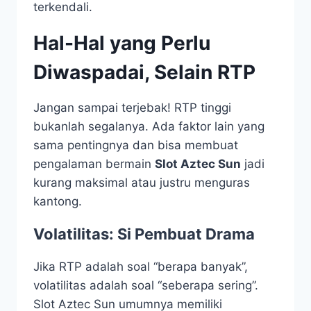
terkendali.
Hal-Hal yang Perlu
Diwaspadai, Selain RTP
Jangan sampai terjebak! RTP tinggi
bukanlah segalanya. Ada faktor lain yang
sama pentingnya dan bisa membuat
pengalaman bermain
Slot Aztec Sun
jadi
kurang maksimal atau justru menguras
kantong.
Volatilitas: Si Pembuat Drama
Jika RTP adalah soal “berapa banyak”,
volatilitas adalah soal “seberapa sering”.
Slot Aztec Sun umumnya memiliki